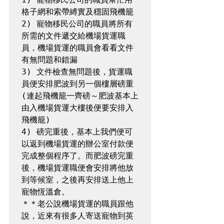
格子網和索帶縛實及穩固飛機籠

2) 寵物移民公司的職員將所有
所需的文件遞交給機場貨運職
員，機場貨運的職員會看看文件
有無問題和錯漏

3) 文件檢查無問題後，貨運職
員便安排肥波到另一個樓層磅重 
(連起飛機籠一齊磅～肥波基本上
由入機場貨運大樓後便要安排入
飛機籠)

4) 磅完重後，基本上我們便可
以返到機場貨運的辦公室付款便
完成整個程序了。而肥波磅完重
後，機場貨運職便會安排將他放
到等候室，之後再安排送上他上
寵物恆溫倉。

＊＊老公說機場貨運的職員跟他
說，近來有很多人寄送寵物到英