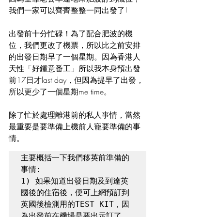
我們一家可以齊齊整整一同出發了!
出發前十分忙碌！為了配合肥波的機
位，我們更改了機票，所以比之前安排
的出發日期早了一個星期。因為香港人
天性「好鍾意番工」所以我本身預出發
前17日才last day，但因為提早了出發，
所以更少了一個星期me time。
除了忙於處理離港前的私人事情，當然
最重要是要準備上機前人寵要準備的事
情。
主要概括一下我們移英前準備的
事情:

1) 如果知道出發日期及到達英
國後的住宿後，便可上網預訂到
英國後檢測用的TEST KIT，因
為出發前在機場是要出示訂了