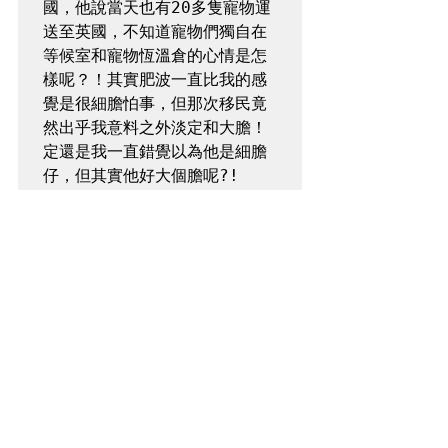
國，他說當天也有20多隻寵物運
送至英國，不知道寵物們獨自在
等候室和寵物恆溫倉的心情是怎
樣呢？！其實肥波一直比我的感
覺是很細膽怕事，但那次移民竟
然出乎我意料之外淡定和大膽！
定還是我一直錯覺以為他是細膽
仔，但其實他好大個膽呢?!