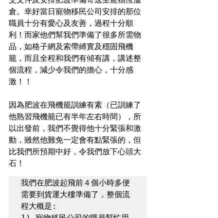
倉。幸好當日寵物移民公司安排的那位
職員十分有愛心及友善，過程十分順
利！而家他們幫我們準備了很多所需物
品，如格子網及索帶縛實及穩固飛機
籠，而且全程和我們有傾有講，講述整
個流程，減少令我們的擔心，十分感
激！！
因為肥波在飛機籠訓練有素（已訓練了
他熟習飛機籠已有半年左右時間），所
以出發前，我們不覺得他十分緊張和激
動，雖然他難免一定會有點緊張的，但
比我們所預期中好，令我們放下心頭大
石！
我們在肥波起飛前４個小時多便
需要到貨運大樓準備了，整個流
程大概是:

1) 寵物移民公司的職員幫忙用