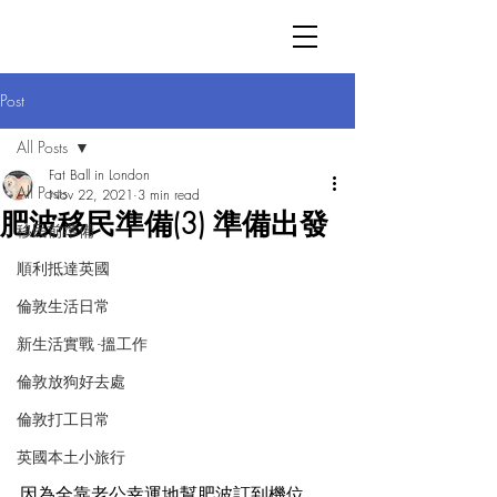
Post
All Posts
Fat Ball in London
All Posts
Nov 22, 2021
3 min read
肥波移民準備(3) 準備出發
移民前準備
順利抵達英國
倫敦生活日常
新生活實戰 -搵工作
倫敦放狗好去處
倫敦打工日常
英國本土小旅行
因為全靠老公幸運地幫肥波訂到機位，