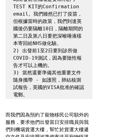
TEST KIT的Confirmation 
email。我們雖然已打了疫苗，
但根據當時的政策，我們到達英
國後仍要隔離10日，隔離期間的
第二日及第八日要把深喉唾液樣
本寄回給NHS做化驗。 

2) 出發前1至2日要到診所做
COVID-19測試，因為要陰性報
告才可以上機的。

3) 當然還要準備其他重要文件
隨身攜帶 - 如護照，肺結核測
試報告，英國的VISA批准的確認
電郵。
而我們因為預約了寵物移民公司額外的
服務，要求他們出發當日安排職員與我
們到機埸貨運大樓，幫忙於貨運大樓遞
交文件及安排肥波準備寄送至寵物恆溫