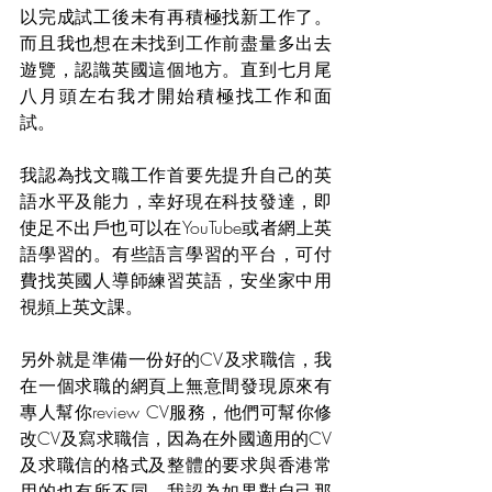
以完成試工後未有再積極找新工作了。
而且我也想在未找到工作前盡量多出去
遊覽，認識英國這個地方。直到七月尾
八月頭左右我才開始積極找工作和面
試。
我認為找文職工作首要先提升自己的英
語水平及能力，幸好現在科技發達，即
使足不出戶也可以在YouTube或者網上英
語學習的。有些語言學習的平台，可付
費找英國人導師練習英語，安坐家中用
視頻上英文課。
另外就是準備一份好的CV及求職信，我
在一個求職的網頁上無意間發現原來有
專人幫你review CV服務，他們可幫你修
改CV及寫求職信，因為在外國適用的CV
及求職信的格式及整體的要求與香港常
用的也有所不同。我認為如果對自己那