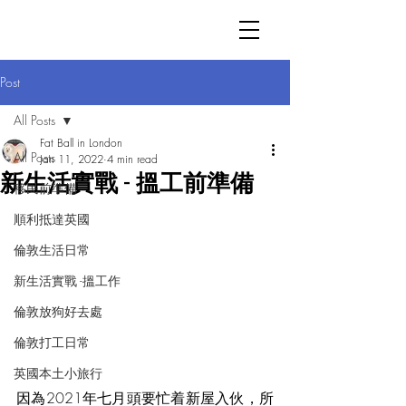
Post
All Posts
Fat Ball in London
All Posts
Jan 11, 2022
4 min read
新生活實戰 - 搵工前準備
移民前準備
順利抵達英國
倫敦生活日常
新生活實戰 -搵工作
倫敦放狗好去處
倫敦打工日常
英國本土小旅行
因為2021年七月頭要忙着新屋入伙，所