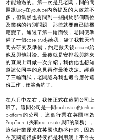
才能通過的。第一次是見老闆，問的問
題跟Lucy在youtube內所提及的大致差不
多，但當然也有問到一些關於那個職位
及業務的特別問題，那些就要自己隨機
應變了。通過了第一輪面後，老闆便準
備了一個case study給我，給了我數天時
間去研究及準備，約定數天後present給
他及與他討論。最後就是安排我與將來
的直屬上司做一次介紹，我估他也想知
道該位同事的意見再作最後決定。經過
了三輪面試，老闆認為我也適合應付這
份工作，便簽合約了。
在八月中左右，我便正式在這間公司上
班了。這間公司是一間real estate的online 
platform的公司，這個行業在英國稱為
PropTech（夾雜real estate 與IT的業務），
這個行業原來在英國也頗盛行的，因為
在英國這很多時候都是利用網上平台去