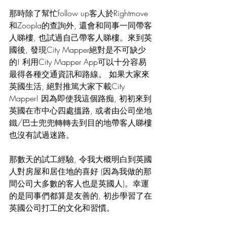
那時除了幫忙follow up客人於Rightmove 
和Zoopla的查詢外, 還會和同事一同帶客
人睇樓, 也試過自己帶客人睇樓。來到英
國後, 發現City Mapper絕對是不可缺少
的! 利用City Mapper App可以十分容易
最得各種交通資訊和路線。 如果大家來
英國生活, 絕對推篤大家下載City 
Mapper! 因為即使我這個路痴, 初初來到
英國在市中心四處搵路, 或者由公司坐地
鐵/巴士兜兜轉轉去到目的地帶客人睇樓
也沒有試過迷路。
那數天的試工經驗, 令我大概明白到英國
人對房屋和居住地的喜好 (因為我做的那
間公司大多數的客人也是英國人)。幸運
的是同事們都算是友善的, 初步學習了在
英國公司打工的文化和習慣。