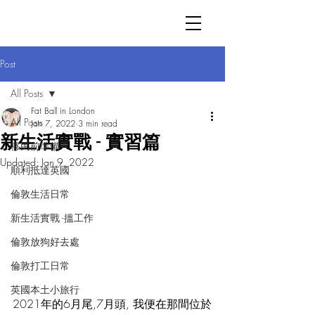
Post
All Posts
Fat Ball in London
All Posts
Jan 7, 2022
3 min read
新生活實戰 - 實習篇
移民前準備
Updated:
Jan 9, 2022
順利抵達英國
倫敦生活日常
新生活實戰 -搵工作
倫敦放狗好去處
倫敦打工日常
英國本土小旅行
2021年的6月尾,7月頭, 我便在那間位於