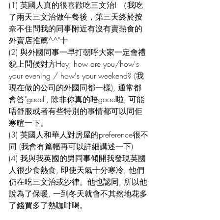
(1) 英國人真的很喜歡吃三文治! （我吃
了兩天三文治做午餐後，第三天終於按
奈不住問我的同事附近有沒有賣熱食的
外賣店推薦^^"十
(2) 與外國同事一早打朝呼大家一定會禮
貌上問候對方Hey, how are you/how's 
your evening / how's your weekend? (我
現在做的公司的外國同都一樣), 通常都
會答"good", 除非你真的唔good啦, 可能
唔舒服或者有些特別的事情都可以同佢
寒暄一下。
(3) 英國人和華人對房屋的preference很不
同 (我會有篇幅再可以詳細講述一下)
(4) 我與我英國的男同事傾開我發現英國
人很少食熱食, 即使天氣十分寒冷, 他們
仍在吃三文治或沙律。他也認同, 所以他
說為了保暖, 一到冬天就會不其然地花多
了錢買多了熱咖啡喝。