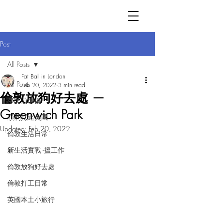
Post
All Posts
Fat Ball in London
All Posts
Feb 20, 2022
3 min read
倫敦放狗好去處 —
移民前準備
Greenwich Park
順利抵達英國
Updated:
Feb 20, 2022
倫敦生活日常
新生活實戰 -搵工作
倫敦放狗好去處
倫敦打工日常
英國本土小旅行