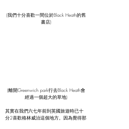
(我們十分喜歡一間位於Black Heath的舊
書店)
(離開Greenwich park行去Black Heath會
經過一個超大的草地)
其實在我們六七年前到英國旅遊時已十
分2喜歡格林威治這個地方。因為覺得那
裏的建築物是很漂亮，Greenwich Park很