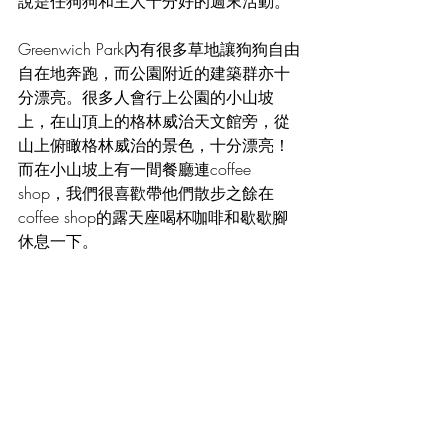
說是任狗狗和主人十分好的週末活動。
Greenwich Park內有很多草地讓狗狗自由
自在地奔跑，而公園附近的建築群亦十
分漂亮。很多人會行上公園的小山坡
上，在山頂上的格林威治天文館旁，從
山上俯瞰格林威治的景色，十分漂亮！
而在小山坡上有一間餐廳連coffee 
shop，我們很喜歡帶他們散步之餘在
coffee shop的露天座喝杯咖啡和歇歇腳
休息一下。